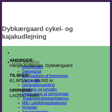
Fortsæt
til
indhold
Dybkærgaard cykel- og
kajakudlejning
ANSØGER:
LAG Slagelse
Henrik Andersen, Dybkærgaard
Bestyrelsen
Sekretariat
TILSKUD:
Bliv medlem af foreningen
61.970 kr. + 65.000 kr.
Vedtægter
Generalforsamling
Cookies og privatliv
ORDNING:
Opbevaring af oplysninger
LAG/EU midler
Tilgængelighedserklæring
Mål i udviklingsstrategien
Nyheder
Arrangementer