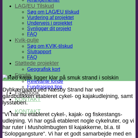
LAG/EU Tilskud
Søg om LAG/EU tilskud
Vurdering af projektet
Undervejs i projektet
Synliggør dit projekt
FAQ
Kvik-pulje
Søg om KVIK-tilskud
Slutrapport
FAQ
Støttede projekter
Geografisk kort
Fonde
Relevante fonde
Fundraising tips
Dybkærgaard ved Næsby Strand har ved
Facebook
gårdbutikken etableret cykel- og kajakudlejning, samt
KONTAKT
lysstøberi.
KONTAKT
”Vi har nu etableret cykel-, kajak- og fiskestangs-
udlejning. Vi har også etableret nogle cykelruter, og vi
har ruter i Musholmbugten til kajakkerne, bl.a. til
”Solopgangsture”. Vi har et godt samarbejde med en