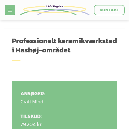
Fortsæt
KONTAKT
til
indhold
Professionelt keramikværksted
i Hashøj-området
ANSØGER:
Craft MInd
TILSKUD:
79.204 kr.