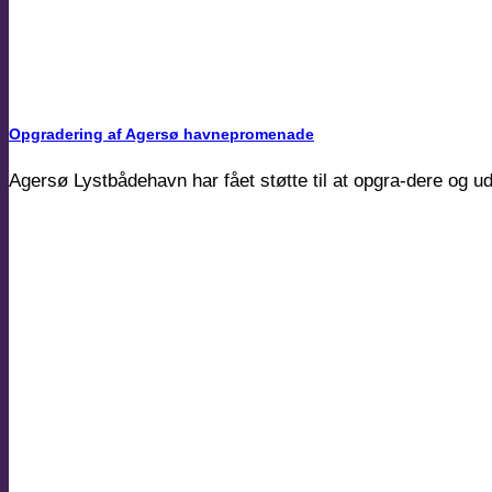
Opgradering af Agersø havnepromenade
Agersø Lystbådehavn har fået støtte til at opgra-dere og u