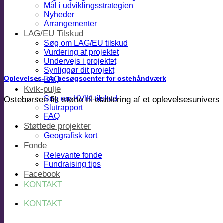
Mål i udviklingsstrategien
Nyheder
Arrangementer
LAG/EU Tilskud
Søg om LAG/EU tilskud
Vurdering af projektet
Undervejs i projektet
Synliggør dit projekt
Oplevelses- og besøgscenter for ostehåndværk
FAQ
Kvik-pulje
Søg om KVIK-tilskud
Ostebørsen fik støtte til etablering af et oplevelsesunivers
Slutrapport
FAQ
Støttede projekter
Geografisk kort
Fonde
Relevante fonde
Fundraising tips
Facebook
KONTAKT
KONTAKT