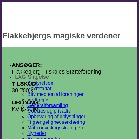
Fortsæt
til
indhold
Flakkebjergs magiske verdener
ANSØGER:
Flakkebjerg Friskoles Støtteforening
LAG Slagelse
Bestyrelsen
TILSKUD:
Sekretariat
30.000 kr.
Bliv medlem af foreningen
Vedtægter
ORDNING:
Generalforsamling
KVIK-pulje
Cookies og privatliv
Opbevaring af oplysninger
Tilgængelighedserklæring
Mål i udviklingsstrategien
Nyheder
Arrangementer