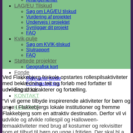
LAG/EU Tilskud
Søg om LAG/EU tilskud
Vurdering af projektet
Undervejs i projektet
Synliggør dit projekt
FAQ
Kvik-pulje
Søg om KVIK-tilskud
Slutrapport
FAQ
Støttede projekter
Geografisk kort
Fonde
Ved Flakkebjerg friskole opstartes rollespilsaktiviteter
Relevante fonde
med beklædning, telt og forløb med forfatter til
Fundraising tips
Facebook
udvikling af karakterer og fortælling.
KONTAKT
“Vi vil gerne tilbyde inspirerende aktiviteter for børn og
KONTAKT
unge i Flakkebjergs lokale institutioner og fremme
Flakkebjerg som en attraktiv destination.
Derfor vil vi
u
dvikle og afvikle rollespil og Halloween-
temaaktiviteter med brug af kostumer og rekvisitter
som et tilbud til børn og unge i fritiden. Der skal bl.a.