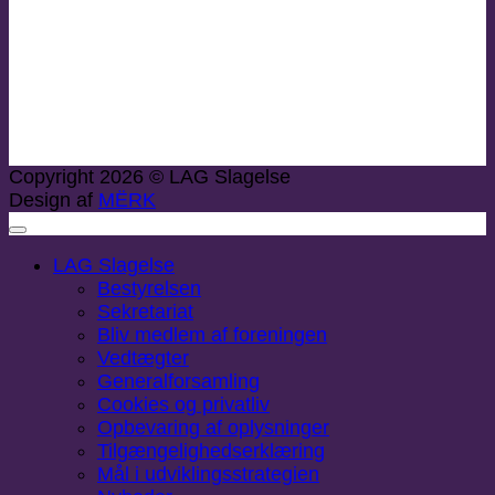
Copyright 2026 © LAG Slagelse
Design af
MËRK
LAG Slagelse
Bestyrelsen
Sekretariat
Bliv medlem af foreningen
Vedtægter
Generalforsamling
Cookies og privatliv
Opbevaring af oplysninger
Tilgængelighedserklæring
Mål i udviklingsstrategien