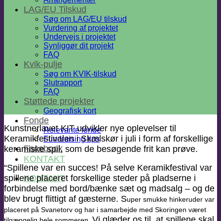
LAG/EU Tilskud
Søg om LAG/EU tilskud
Vurdering af projektet
Undervejs i projektet
Synliggør dit projekt
FAQ
Kvik-pulje
Søg om KVIK-tilskud
Slutrapport
FAQ
Støttede projekter
Geografisk kort
Fonde
Kunstnerlavet KIT udvikler nye oplevelser til
Relevante fonde
Keramikfestivalen i Skælskør i juli i form af forskellige
Fundraising tips
Facebook
keramiske spil, som de besøgende frit kan prøve.
KONTAKT
“Spillene var en succes! På selve Keramikfestival var
KONTAKT
spillene placeret forskellige steder på pladserne i
forbindelse med bord/bænke sæt og madsalg – og de
blev brugt flittigt af gæsterne. S
uper smukke hinkeruder var
placeret på Svanetorv og har i samarbejde med Skoringen været
Vi glæder os til, at spillene skal
tilgængelig hele sommeren.