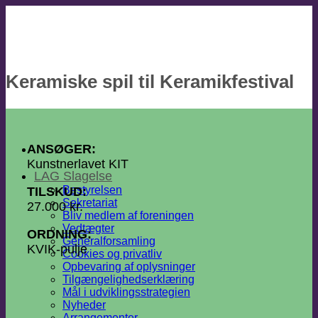
Fortsæt
til
indhold
Keramiske spil til Keramikfestival
ANSØGER:
Kunstnerlavet KIT
LAG Slagelse
Bestyrelsen
TILSKUD:
Sekretariat
27.000 kr.
Bliv medlem af foreningen
Vedtægter
ORDNING:
Generalforsamling
KVIK-pulje
Cookies og privatliv
Opbevaring af oplysninger
Tilgængelighedserklæring
Mål i udviklingsstrategien
Nyheder
Arrangementer