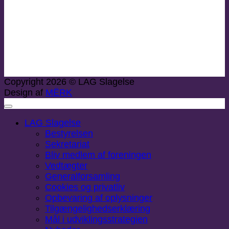
Copyright 2026 © LAG Slagelse
Design af
MËRK
LAG Slagelse
Bestyrelsen
Sekretariat
Bliv medlem af foreningen
Vedtægter
Generalforsamling
Cookies og privatliv
Opbevaring af oplysninger
Tilgængelighedserklæring
Mål i udviklingsstrategien