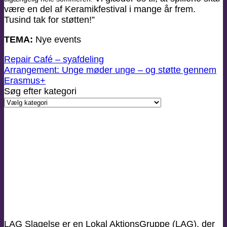
være en del af Keramikfestival i mange år frem.
Tusind tak for støtten!”
TEMA:
Nye events
Repair Café – syafdeling
Arrangement: Unge møder unge – og støtte gennem
Erasmus+
Søg efter kategori
Søg
efter
kategori
LAG Slagelse er en Lokal AktionsGruppe (LAG), der